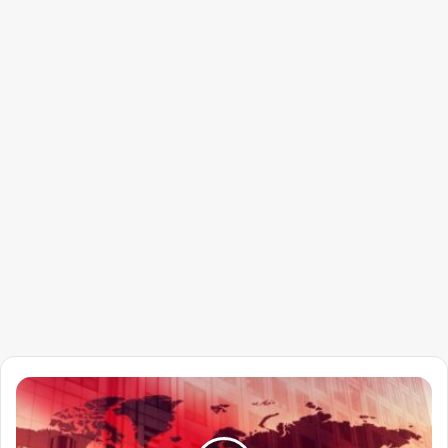
الجيش
السوداني
يستعيد