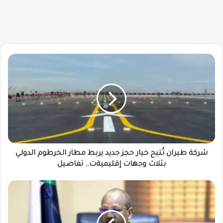
شركة
طيران
تُتيح
خيار
حجز
جديد
يربط
مطار
الخرطوم
الدولي
شركة طيران تُتيح خيار حجز جديد يربط مطار الخرطوم الدولي
بثلاث
بثلاث وجهات إقليميةت.. تفاصيل
وجهات
إقليميةت..
توجيهات
تفاصيل
بإعادة
فتح
كل