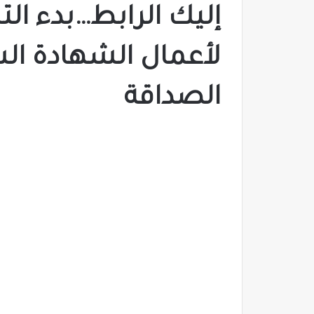
إليك الرابط…بدء ال
لأعمال الشهادة ال
الصداقة