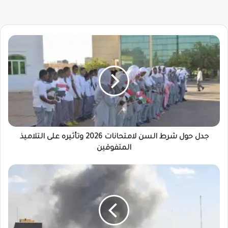
جدل
حول
شرط
السن
لامتحانات
2026
وتأثيره
على
التلاميذ
المتفوقين
جدل حول شرط السن لامتحانات 2026 وتأثيره على التلاميذ
المتفوقين
الخارجية..
ترتيبات
لإجلاء
سودانيين
من
إيران