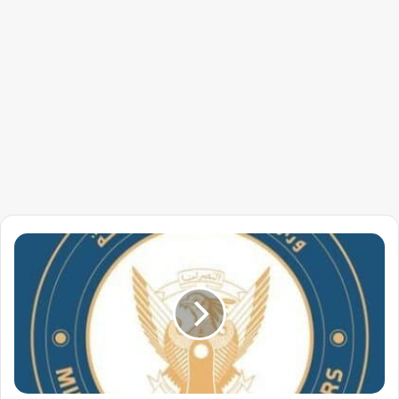
بيان
من
وزارة
الخارجية
بشأن
الجديث
عن
زيارة
وفد