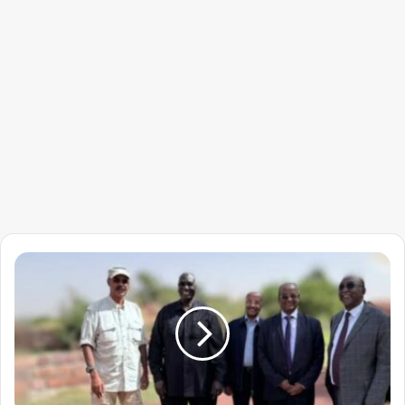
ماحقيقة
طرد
السفير
السوداني
فى
إريتريا؟