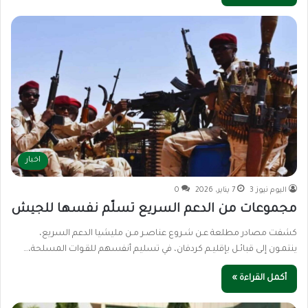
اخبار
اليوم نيوز 3
7 يناير، 2026
0
مجموعات من الدعم السريع تسلّم نفسها للجيش
كشفت مصادر مطلعة عـن شـروع عناصـر مـن مليشيا الدعم السريع،
ينتمـون إلى قبائـل بإقليـم كردفان، في تسليم أنفسهم للقـوات المسلحة،…
أكمل القراءة »