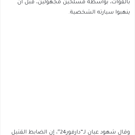
بالقوات، بواسطة مسلحين مجهولين، قبل أن
ينهبوا سيارته الشخصية.
وقال شهود عيان لـ”دارفور24″، إن الضابط القتيل