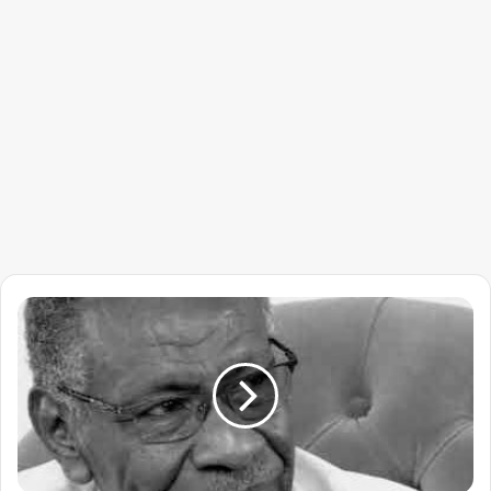
الموت
يغيّب
"
الرمح
الملتهب"