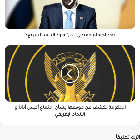
يقود
الدعم
السريع؟
بعد اختفاء حميدتي.. مَن يقود الدعم السريع؟
الحكومة
تكشف
عن
موقفها
بشأن
اجتماع
أديس
أبابا
و
الإتحاد
الحكومة تكشف عن موقفها بشأن اجتماع أديس أبابا و
الإفريقي
الإتحاد الإفريقي
اترك تعليقاً