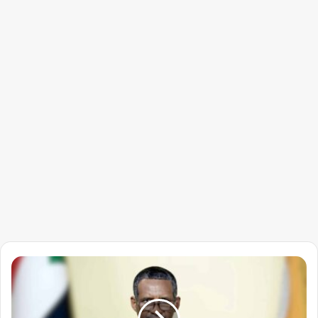
بعد
اختفاء
حميدتي..
مَن