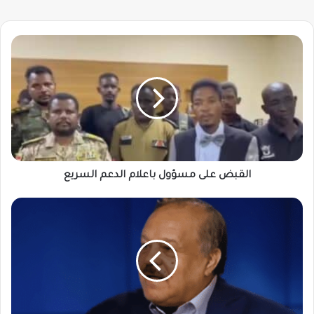
القبض
على
مسؤول
باعلام
الدعم
السريع
القبض على مسؤول باعلام الدعم السريع
وزير
الخارجية
يعلن
عن
حوار
سوداني
مرتقب
يشمل