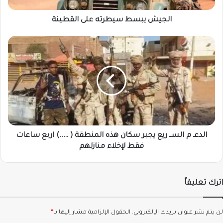
الجيش يبسط سيطرته على القطينة
الدعـ
م
الســ
ريع
يجبر
سكان
هذه
المنطقة
(
…..)
الدعـ م الســ ريع يجبر سكان هذه المنطقة ( …..) اربع ساعات
اربع
فقط لإخلاء منازلهم
ساعات
فقط
لإخلاء
اترك تعليقاً
منازلهم
لن يتم نشر عنوان بريدك الإلكتروني.
الحقول الإلزامية مشار إليها بـ
*