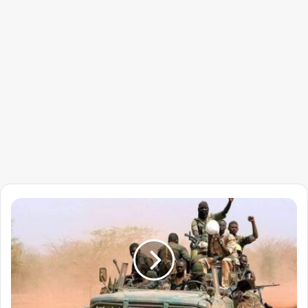
الجيش
يبسط
سيطرته
على
القطينة