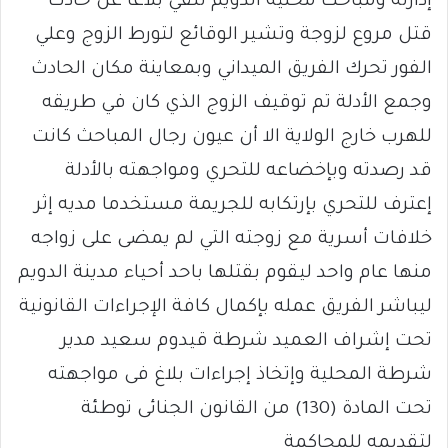
إدارته ومباحث محلية الدويم تلقي بلاغا عن حادث
قتل مروع لزوجة وتشير الوقائع لتورط الزوج وعلي
الفور تحرك الفريق الميداني وبمعاينة مكان الحادث
وجمع الأدلة تم توقيف الزوج الذي كان في طريقه
للهرب خارج الولاية الا أن عيون رجال المباحث كانت
قد رصدته وبإخضاعه للتحري ومواجهته بالأدلة
إعترف للتحري بإرتكابه للجريمة مستخدما مديه إثر
خلافات أسرية مع زوجته التي لم يمضى على زواجه
منها عام واحد ليقوم بقتلها باحد أحياء مدينة الدويم
ليباشر الفريق عمله بإكمال كافة الإجراءات القانونية
تحت إشراف العميد شرطة قيدوم سعيد مدير
شرطة المحلية وإتخاذ إجراءات بلاغ فى مواجهته
تحت المادة (130) من القانون الجنائى توطئة
لتقديمه للمحاكمة