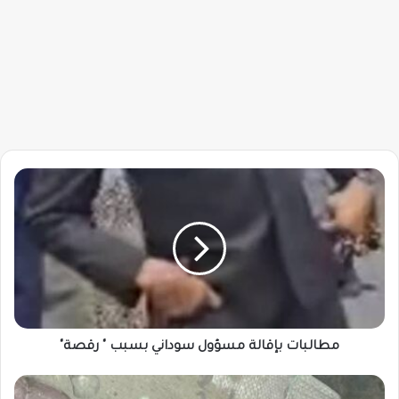
مطالبات
بإقالة
مسؤول
سوداني
بسبب
"
رقصة"
مطالبات بإقالة مسؤول سوداني بسبب " رقصة"
جريمة