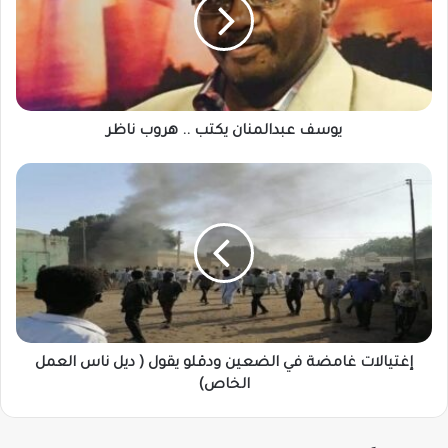
..
هروب
ناظر
يوسف عبدالمنان يكتب .. هروب ناظر
إغتيالات
غامضة
في
الضعين
ودقلو
يقول
(
ديل
ناس
العمل
إغتيالات غامضة في الضعين ودقلو يقول ( ديل ناس العمل
الخاص)
الخاص)