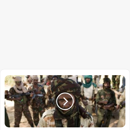
صدمة
لمستشار
حميدتي