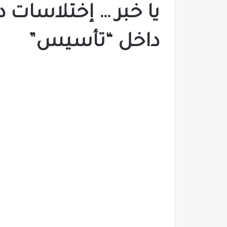
يا خبر … إختلاسات د
داخل “تأسيس”