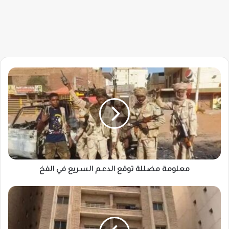
معلومة
مضللة
توقع
الدعـم
السـريع
في
الفخ
معلومة مضللة توقع الدعـم السـريع في الفخ
فاجعة
صادمة
…
وفاة