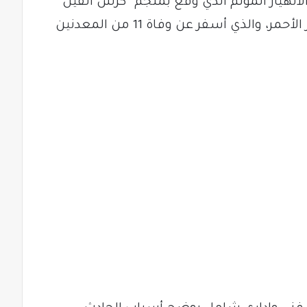
لانهيار المؤلم الذي وقع بمنجم “كرش الفيل”
في منطقة هويد الصحراوية بولاية البحر الأحمر، والذي أسفر عن وفاة 11 من المعدنين