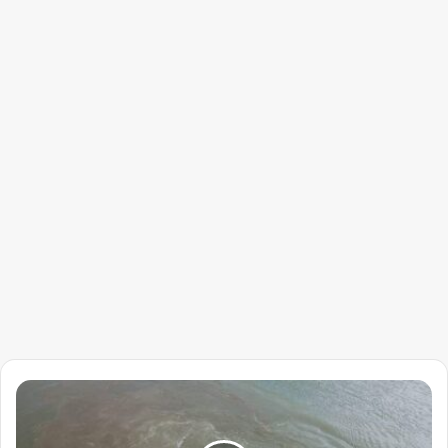
الري
تطلق
تحذيرات