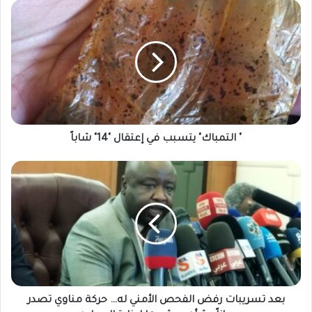
"
التمباك"
يتسبب
في
إعتقال
"14"
شاباً
" التمباك" يتسبب في إعتقال "14" شاباً
بعد
تسريبات
رفض
الفحص
الأمني
له…
حركة
مناوي
تصدر
بياناً
بعد تسريبات رفض الفحص الأمني له… حركة مناوي تصدر