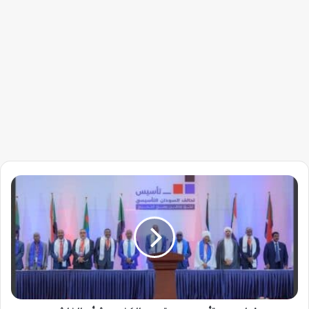
قيادي
بـ
«تأسيس»
يتعمد
الكذب
بشأن
الفاشر