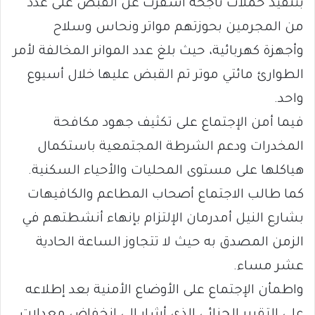
بتنفيذ حملات ناجحة أسفرت عن القبض على عدد
من المجرمين بحوزتهم مواتر ونحاس وسلاح
وأجهزة كهربائية، حيث بلغ عدد الموانر المخالفة لأمر
الطوارئ مائتي موتر تم القبض عليها خلال أسيوع
واحد.
فيما أمن الإجتماع على تكثيف جهود مكافحة
المخدرات ودعم الشرطة المجتمعية باستكمال
هياكلها على مستوى المحليات والأحياء السكنية.
كما طالب الاجتماع أصحاب المطاعم والكافيهات
بشارع النيل أمدرمان الإلتزام بإنهاء أنشطتهم في
الزمن المصدق به حيث لا تتجاوز الساعة الحادية
عشر مساء.
واطمأن الإجتماع على الأوضاع الأمنية بعد إطلاعه
على التقرير الجنائي الذي أشار إلى انخفاض معدلات