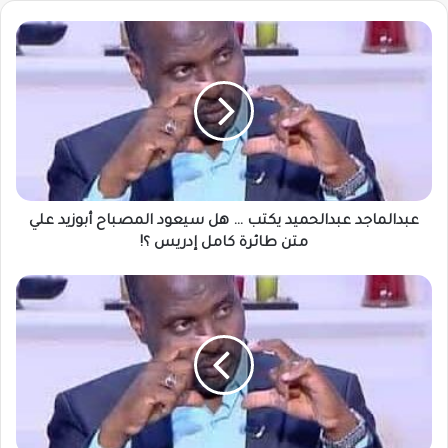
عبدالماجد
عبدالحميد
يكتب
…
هل
سيعود
المصباح
أبوزيد
علي
متن
عبدالماجد عبدالحميد يكتب … هل سيعود المصباح أبوزيد علي
طائرة
متن طائرة كامل إدريس ؟!
كامل
إدريس
عبدالماجد
؟!
عبدالحميد
يكتب
..
اسئلة
لوالي
البحر
الأحمر