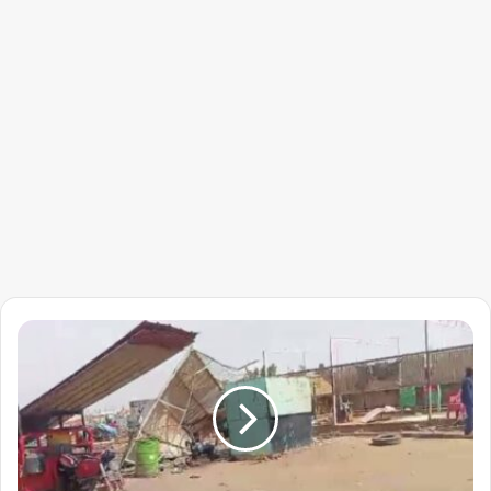
البشير
يقرر
بشأن
"
أسواق
دقلو"