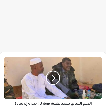
الدعم
السريع
يسدد
طعنة
قوية
لـ
(
حجر
و
إدريس
الدعم السريع يسدد طعنة قوية لـ ( حجر و إدريس )