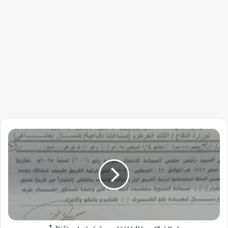
إحالة
(العطا)
للتقاعد
وترقيته
إستثنائياً