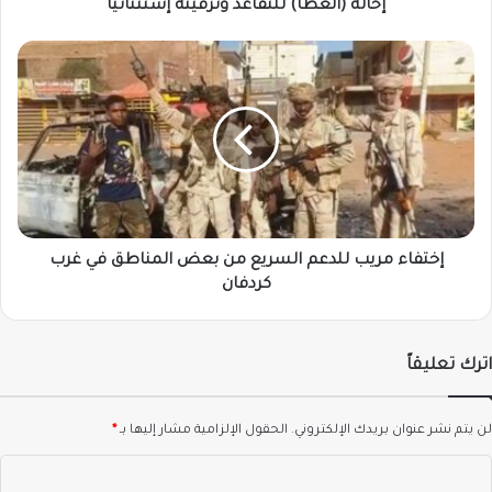
إحالة (العطا) للتقاعد وترقيته إستثنائياً
إختفاء
مريب
للدعم
السريع
من
بعض
المناطق
في
غرب
كردفان
إختفاء مريب للدعم السريع من بعض المناطق في غرب
كردفان
اترك تعليقاً
لن يتم نشر عنوان بريدك الإلكتروني.
الحقول الإلزامية مشار إليها بـ
*
ا