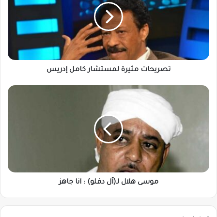
كامل
إدريس
تصريحات مثيرة لمستشار كامل إدريس
موسى
هلال
لـ(آل
دقلو)
:
انا
جاهز
موسى هلال لـ(آل دقلو) : انا جاهز