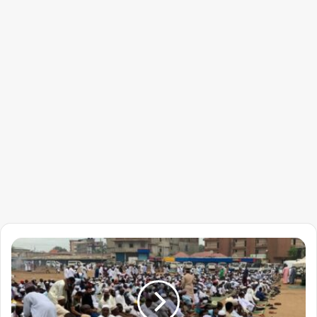
“الصلاة”
تثير
الجدل
في
جوبا