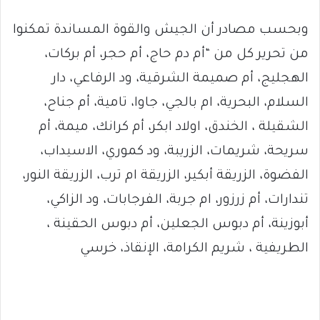
وبحسب مصادر أن الجيش والقوة المساندة تمكنوا
من تحرير كل من “أم دم حاج، أم حجر، أم بركات،
الهجليج، أم صميمة الشرقية، ود الرفاعي، دار
السلام، البحرية، ام بالجي، جاوا، تامية، أم جناح،
الشقيلة ، الخندق، اولاد ابكر، أم كرانك، ميمة، أم
سريحة، شريمات، الزريبة، ود كموري، الاسيداب،
الفضوة، الزريقة أبكير، الزريقة ام ترب، الزريقة النور،
تندارات، أم زرزور، ام جربة، الفرجابات، ود الزاكي،
أبوزينة، أم دبوس الجعلين، أم دبوس الحقينة ،
الطريفية ، شريم الكرامة، الإنقاذ، خرسي