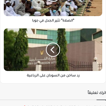
“الصلاة” تثير الجدل في جوبا
رد
ساخن
من
السودان
على
الرباعية
رد ساخن من السودان على الرباعية
اترك تعليقاً