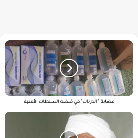
عصابة
"
الدربات"
في
قبضة
السلطات
الأمنية
عصابة " الدربات" في قبضة السلطات الأمنية
موسى
هلال
يوضّح
الحقائق