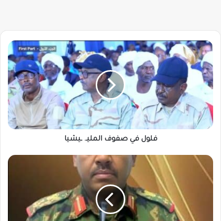
فلول
في
صفوف
المليـ.
ـيشيا
فلول في صفوف المليـ. ـيشيا
الجيش
يوّضح
ما
جرى
في
الابيض