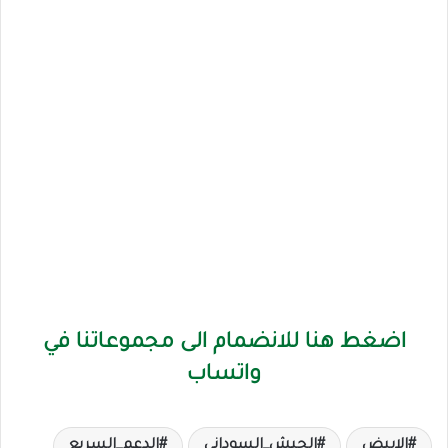
اضغط هنا للانضمام الى مجموعاتنا في
واتساب
الابيض
الجيش_السوداني
الدعم_السريع