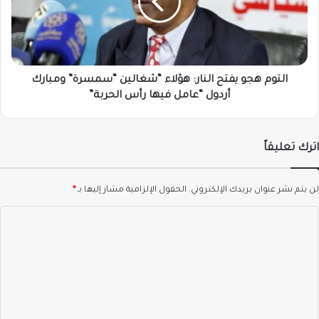
هؤلاء
“شغالين
“سمسرة”
ومبارك
أردول
“عامل
التوم هجو يفتح النار: هؤلاء “شغالين “سمسرة” ومبارك
فيها
أردول “عامل فيها رأس الحربة”
رأس
الحربة”
اترك تعليقاً
لن يتم نشر عنوان بريدك الإلكتروني.
الحقول الإلزامية مشار إليها بـ
*
ا
ل
ت
ع
ل