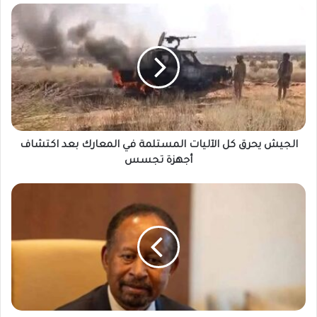
الجيش
يحرق
كل
الآليات
المستلمة
في
المعارك
بعد
اكتشاف
أجهزة
الجيش يحرق كل الآليات المستلمة في المعارك بعد اكتشاف
تجسس
أجهزة تجسس
حمدوك
من
الإمارات
يوجه
رسالة
إلى
الجيش