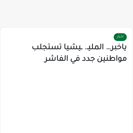
اخبار
ياخبر… المليـ. ـيشيا تستجلب
مواطنين جدد في الفاشر