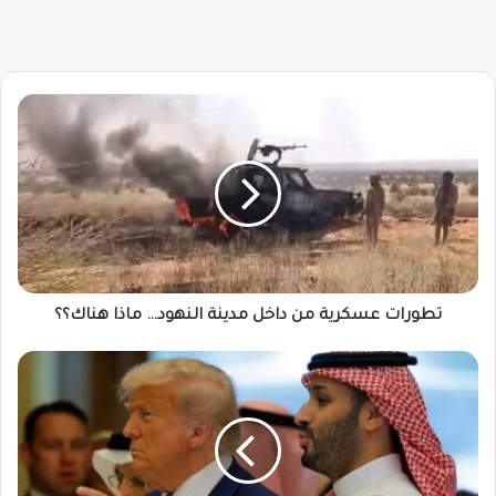
تطورات
عسكرية
من
داخل
مدينة
النهود…
ماذا
هناك؟؟
تطورات عسكرية من داخل مدينة النهود… ماذا هناك؟؟
أمريكا
تدفع
بطلب
عاجل
للإمارات
بشأن