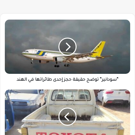
“سودانير”
توضح
حقيقة
حجز
إحدى
طائراتها
في
الهند
“سودانير” توضح حقيقة حجز إحدى طائراتها في الهند
بعد
36
عامًا
..
الشرطة
تعيد
عربة