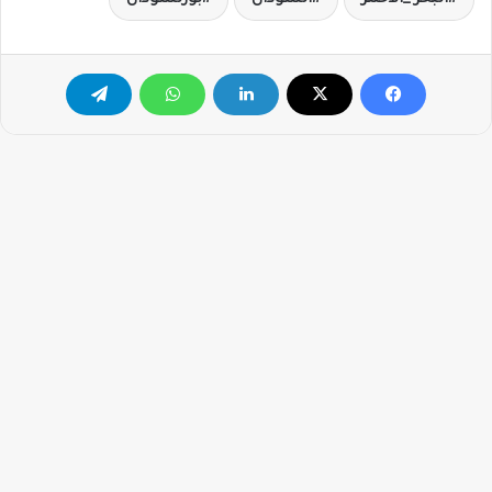
البحر _الاحمر
السودان
بورتسودان