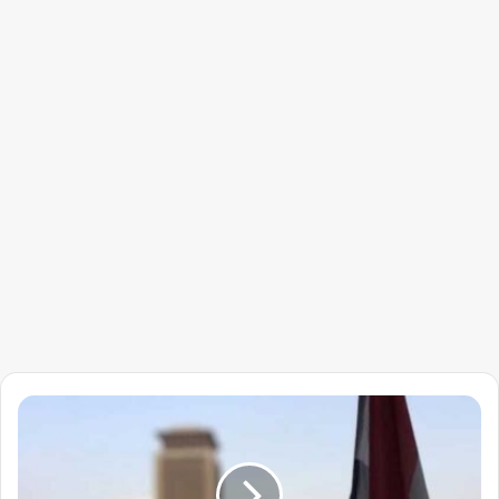
مصر
تستبق
زيارة
البرهان