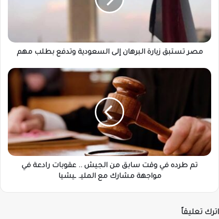
إلى
السعودية
وتدفع
بطلب
مهم
مصر تستبق زيارة البرهان إلى السعودية وتدفع بطلب مهم
تم
طرده
في
وقت
سابق
من
الجيش
..
عقوبات
رادعة
تم طرده في وقت سابق من الجيش .. عقوبات رادعة في
في
مواجهة مشارك مع المليـ. ـيشيا
مواجهة
مشارك
مع
اترك تعليقاً
المليـ.