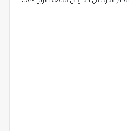
طائرة للأمم المتحدة تهبط بالمطار منذ اندلاع الحرب في السودان منتصف أبريل 2023،