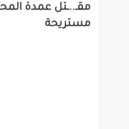
مقـ..ـتل عمدة المح
مستريحة