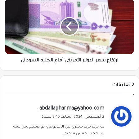
ارتفاع
سعر
الدولار
الأمريكي
أمام
الجنيه
السوداني
ارتفاع سعر الدولار الأمريكي أمام الجنيه السوداني
‫2 تعليقات
ي
abdallapharma@yahoo.com
:
ق
2 أغسطس، 2024 الساعة 2:45 مساءً
و
ده حزب خرب مخترق من الجنجويد و حواضنهم ،من قمة
ل
راسه حتي اخمس قدميه.