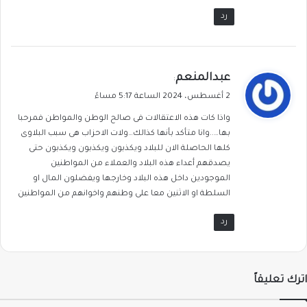
رد
ي
عبدالمنعم
:
ق
2 أغسطس، 2024 الساعة 5:17 مساءً
و
واذا كات هذه الاعتقالات فى صالح الوطن والمواطن فمرحبا
ل
بها…..وانا متأكد بأنها كذالك…ولات الاحزاب هى سبب البلاوى
كلها الحاصلة الان للبلاد ويكذبون ويكذبون ويكذبون حتى
يصدقهم أعداء هذه البلاد والعملاء من المواطنين
الموجودين داخل هذه البلاد وخارجها ويفضلون المال او
السلطة او الاثنين معا على وطنهم واخوانهم من المواطنين
رد
اترك تعليقاً