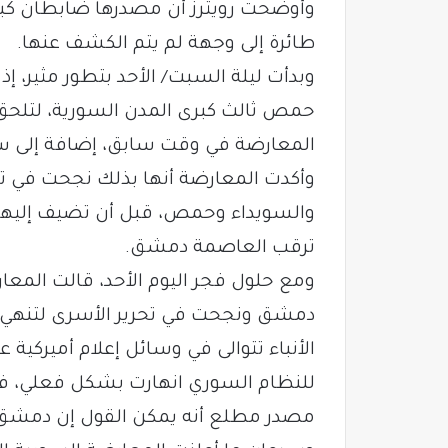
وأوضحت رويترز أن مصدرها ضابطان كب
طائرة إلى وجهة لم يتم الكشف عنها.
وبدأت ليلة السبت/ الأحد بتطور مثير، 
حمص ثالث كبرى المدن السورية، لتلحق
المعارضة في وقت سابق، إضافة إلى س
والسويداء وحمص، قبل أن تضيف إليها 
ترقب العاصمة دمشق.
ومع حلول فجر اليوم الأحد، قالت المع
دمشق ونجحت في تحرير الأسرى لتنهي “
الأنباء تتوالى في وسائل إعلام أميركي
للنظام السوري انهارت بشكل فعلي، في
مصدر مطلع أنه يمكن القول إن دمشق