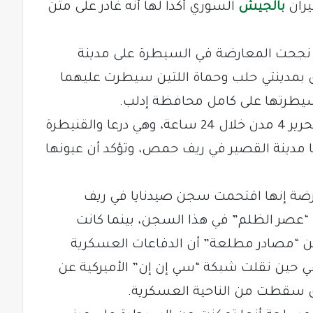
يران
بالجيش
السوري أكدا لها أنه غادر على متن
إذ نجحت المعارضة في السيطرة على مدينة
 بمدينتي حلب وحماة اللتين سيطرت عليهما
يطرتها على كامل محافظة إدلب.
وأكدت المعارضة أنها بذلك نجحت في تحرير 4 مدن خلال 24 ساعة، وهي درعا والقنيطرة
مدينة القصير في ريف حمص، وتؤكد أن عيونها
ارضة إنها اقتحمت سجن صيدنايا في ريف
عصر الظلم” في هذا السجن، بينما كانت
ة عن “مصادر مطلعة” أن الدفاعات العسكرية
 حين نقلت شبكة “سي إن إن” الأميركية عن
 سقطت من الناحية العسكرية.