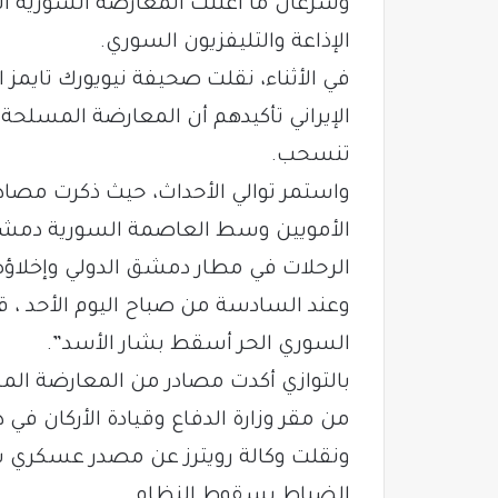
وسرعان ما أعلنت المعارضة السورية ا
الإذاعة والتليفزيون السوري.
في الأثناء، نقلت صحيفة نيويورك تايمز
الإيراني تأكيدهم أن المعارضة المسلح
تنسحب.
واستمر توالي الأحداث، حيث ذكرت مصاد
الأمويين وسط العاصمة السورية دمشق
الرحلات في مطار دمشق الدولي وإخلاؤه
وعند السادسة من صباح اليوم الأحد ،
السوري الحر أسقط بشار الأسد”.
بالتوازي أكدت مصادر من المعارضة ال
من مقر وزارة الدفاع وقيادة الأركان في
ونقلت وكالة رويترز عن مصدر عسكري 
الضباط بسقوط النظام