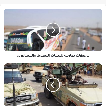
توجيهات
صارمة
للبصات
السفرية
والمسافرين
توجيهات صارمة للبصات السفرية والمسافرين
المشتركة
تطلق
البشريات
بشأن
المثلث