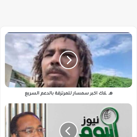
هـ.
ـلاك
اكبر
سمسار
للمرتزقة
بالدعم
السريع
هـ. ـلاك اكبر سمسار للمرتزقة بالدعم السريع
د.
مزمل
أبو
القاسم
يكتب