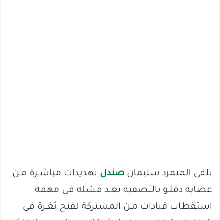
تلقى المتمرد سليمان
صندل
تهديدات مباشـرة مـن
عصابة دقلـو بالتصفية بعـد فشله في مهمة
استقطاب قيادات مـن المشتركة لفتح ثغـرة في