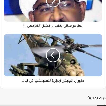
فشل
الغامض
..!!
الطاهر ساتي يكتب … فشل الغامض ..!!
طيران
الجيش
(يدبّل)
للمليـ
ـشيا
في
نيالا
طيران الجيش (يدبّل) للمليـ ـشيا في نيالا
اترك تعليقاً