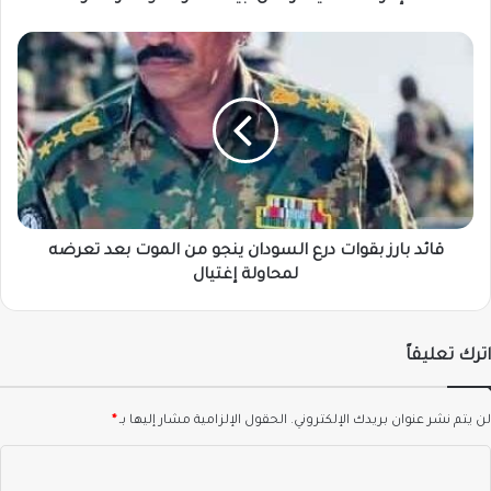
قائد
بارز
بقوات
درع
السودان
ينجو
من
الموت
بعد
تعرضه
قائد بارز بقوات درع السودان ينجو من الموت بعد تعرضه
لمحاولة
لمحاولة إغتيال
إغتيال
اترك تعليقاً
لن يتم نشر عنوان بريدك الإلكتروني.
الحقول الإلزامية مشار إليها بـ
*
ا