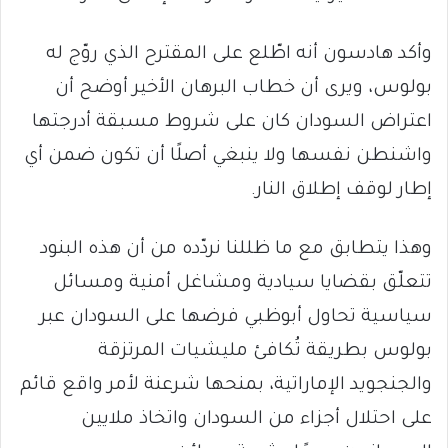
وأكد هادسون أنه اطّلع على المقترح الذي روّج له
بولوس، ويرى أن خطاب البرهان الأخير أوضح أن
اعتراض السودان كان على شروط مسبقة أدرجتها
واشنطن نفسها ولا ينبغي أصلًا أن تكون ضمن أي
إطار لوقف إطلاق النار.
وهذا يتطابق مع ما ظللنا نردّده من أن هذه البنود
تتعلّق بقضايا سيادية ومشاغل أمنية ومسائل
سياسية تحاول أبوظبي فرضها على السودان عبر
بولوس بطريقة تُكافئ مليشيات المرتزقة
والجنجويد الإماراتية، بمنحها شرعنة لأمر واقع قائم
على احتلال أجزاء من السودان واتخاذ ملايين