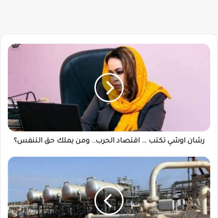
رشان
اوشي
تكتب
…
اقتصاد
الحرب..
ومن
يملك
حق
التنفس؟
رشان اوشي تكتب … اقتصاد الحرب.. ومن يملك حق التنفس؟
أول
تعليق
من
الحكومة
السودانية
على