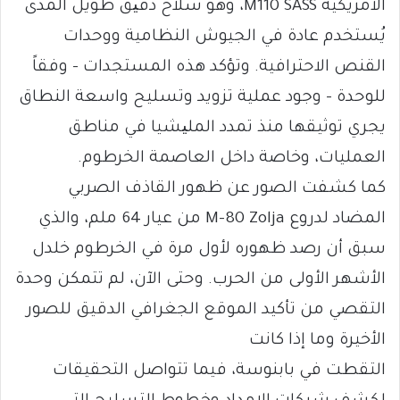
الأمريكية M110 SASS، وهو سلاح دقیق طويل المدى
يُستخدم عادة في الجيوش النظامية ووحدات
القنص الاحترافية. وتؤكد هذه المستجدات – وفقاً
للوحدة – وجود عملية تزويد وتسليح واسعة النطاق
يجري توثيقها منذ تمدد الملیشيا في مناطق
العمليات، وخاصة داخل العاصمة الخرطوم.
كما كشفت الصور عن ظهور القاذف الصربي
المضاد لدروع M-80 Zolja من عيار 64 ملم، والذي
سبق أن رصد ظهوره لأول مرة في الخرطوم خلدل
الأشهر الأولى من الحرب. وحتى الآن، لم تتمكن وحدة
التقصي من تأكيد الموقع الجغرافي الدقيق للصور
الأخيرة وما إذا كانت
التقطت في بابنوسة، فيما تتواصل التحقيقات