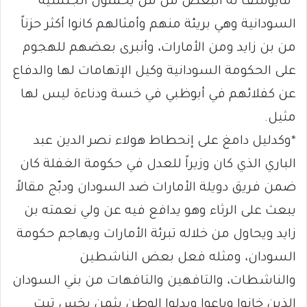
*مايؤسف له البعض من من يحملون الجنسية
السودانية وهي بريئة منهم وأمثالهم كانوا أكثر حزناً
من بن زايد ومن الأمارات، وأنبرى بعضهم للهجوم
على الحكومة السودانية وكيل الإتهامات لها والدفاع
عن كفلائهم في أبوظبي في خسة ودناءة ليس لها
مثيل.
*وكدليل دامغ على إنحطاط هولاء نصر الدين عبد
الباري الذي كان وزيراً للعدل في حكومة الغفلة كان
ضمن فريق دويلة الأمارات ضد السودان ودبّج مقالاً
يبعث على الرثاء وهو يدافع فيه عن ولي نعمته بن
زايد ويحاول من خلاله تبرئة الأمارات ويهاجم حكومة
السودان، ومثله فعل بعض الناشطين
والناشطات، والتافهين والتافهات من بني السودان
الذين خانوا وباعوا وبدلوا الوطن بثمن بخس تبت