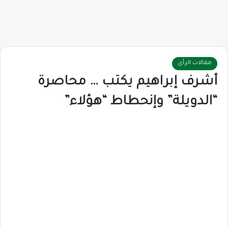
مقالات الرأى
أشرف إبراهيم يكتب … محاصرة
“الدويلة” وإنحطاط “هؤلاء”