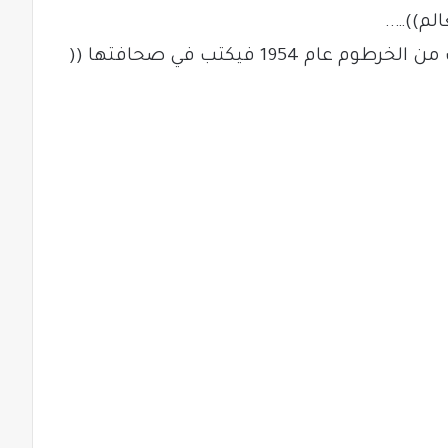
لم))…..
وناصر الدين النشاشيبي يعود الي بيروت من الخرطوم عام 1954 فيكتب في صحافتها ((