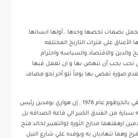
تحمل بصمات تخصها وحدها …أولها انسانها
 الأعناق علي فترات التاريخ المختلفه
يخ والدين والاقتصاد والسياسه واحترام
لتي نحب يجب أن ننهض بها و ان تعمل فيها
دم صورة تمضي بها يوماََ تلو آخر نحو مصاف
…….وقد حملت أوراق مؤتمر القمة الأفريقي بالخرطوم عام 1978 …إن هواري بومدين رئيس
به سيارة من الفندق الكبير الي قاعة الصداقه بل
ارهقتهما مدارج الثورة (والتعبير لخالد فتح
ح وهما تتهاديان به وبوفده علي شارع النيل