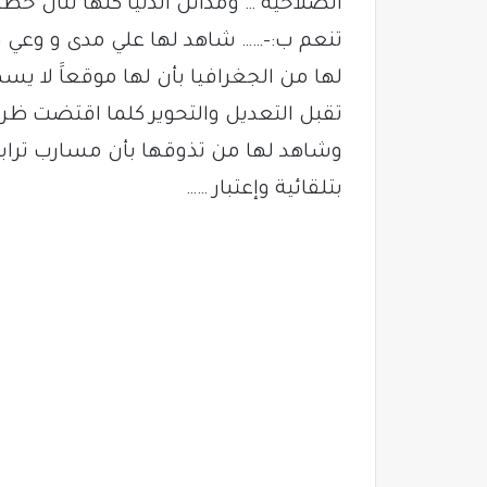
الصلاحية … ومدائن الدنيا كلها تنال حظه
تنعم ب:-…… شاهد لها علي مدى و وعي وت
لها من الجغرافيا بأن لها موقعاََ لا يس
تقبل التعديل والتحوير كلما اقتضت ظرو
وشاهد لها من تذوقها بأن مسارب ترابها
بتلقائية وإعتبار ……