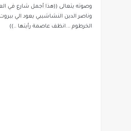
وصوته يتعالى ((هذا أجمل شارع في العا
الخرطوم ….انظف عاصمة رأيتها …))