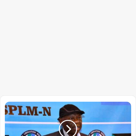
بعد
تهديده
التصفية
…
الحلو