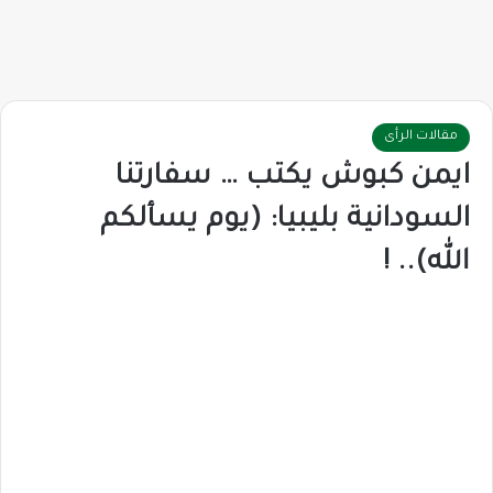
مقالات الرأى
ايمن كبوش يكتب … سفارتنا
السودانية بليبيا: (يوم يسألكم
الله).. !