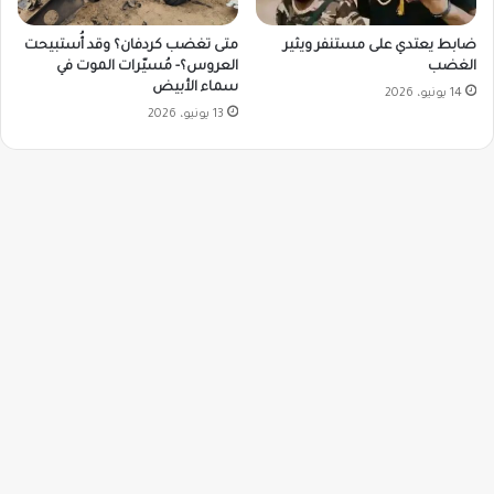
ضابط يعتدي على مستنفر ويثير
متى تغضب كردفان؟ وقد أُستبيحت
الغضب
العروس؟- مُسيّرات الموت في
سماء الأبيض
14 يونيو، 2026
13 يونيو، 2026