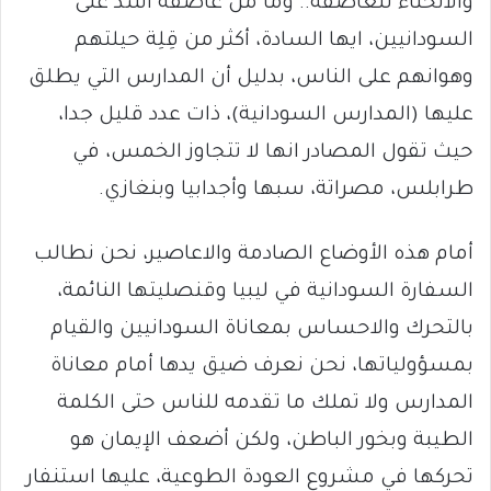
والانحناء للعاصفة.. وما من عاصفة أشد على
السودانيين، ايها السادة، أكثر من قِلِة حيلتهم
وهوانهم على الناس، بدليل أن المدارس التي يطلق
عليها (المدارس السودانية)، ذات عدد قليل جدا،
حيث تقول المصادر انها لا تتجاوز الخمس، في
طرابلس، مصراتة، سبها وأجدابيا وبنغازي.
أمام هذه الأوضاع الصادمة والاعاصير، نحن نطالب
السفارة السودانية في ليبيا وقنصليتها النائمة،
بالتحرك والاحساس بمعاناة السودانيين والقيام
بمسؤولياتها، نحن نعرف ضيق يدها أمام معاناة
المدارس ولا تملك ما تقدمه للناس حتى الكلمة
الطيبة وبخور الباطن، ولكن أضعف الإيمان هو
تحركها في مشروع العودة الطوعية، عليها استنفار